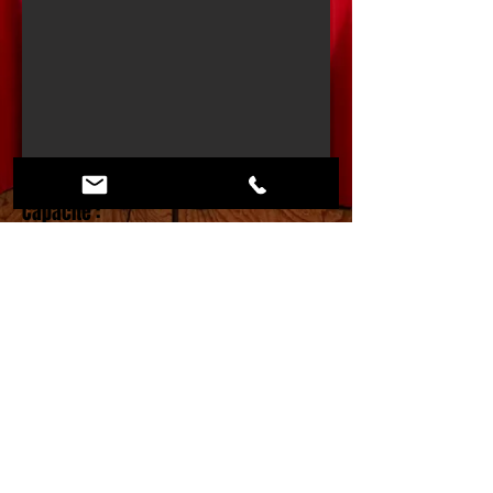
Capacité :
35 personnes
Superficie :
65 M2
Equipements :
- Ecran 49"
- Wifi
Contact
© 2021 par BAO scrl.